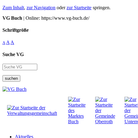
Zum Inhalt
,
zur Navigation
oder
zur Startseite
springen.
VG Buch
| Online: https://www.vg-buch.de/
Schriftgröße
A
A
A
Suche VG
suchen
Aktuelles