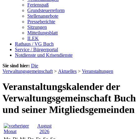
Ferienspaß
Grundsteuerreform
Stellenangebote
Presseberichte
Sitzungen
Mitteilungsblatt
ILEK
Rathaus / VG Buch
Service / Bürgerportal
Notdienste und Krisendienste
Sie sind hier:
Die
Verwaltungsgemeinschaft
>
Aktuelles
>
Veranstaltungen
Veranstaltungskalender der
Verwaltungsgemeinschaft Buch
und seiner Mitgliedsgemeinden
August
2026