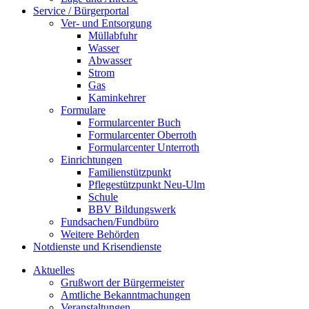
Service / Bürgerportal
Ver- und Entsorgung
Müllabfuhr
Wasser
Abwasser
Strom
Gas
Kaminkehrer
Formulare
Formularcenter Buch
Formularcenter Oberroth
Formularcenter Unterroth
Einrichtungen
Familienstützpunkt
Pflegestützpunkt Neu-Ulm
Schule
BBV Bildungswerk
Fundsachen/Fundbüro
Weitere Behörden
Notdienste und Krisendienste
Aktuelles
Grußwort der Bürgermeister
Amtliche Bekanntmachungen
Veranstaltungen