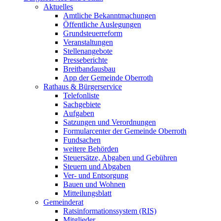
Aktuelles
Amtliche Bekanntmachungen
Öffentliche Auslegungen
Grundsteuerreform
Veranstaltungen
Stellenangebote
Presseberichte
Breitbandausbau
App der Gemeinde Oberroth
Rathaus & Bürgerservice
Telefonliste
Sachgebiete
Aufgaben
Satzungen und Verordnungen
Formularcenter der Gemeinde Oberroth
Fundsachen
weitere Behörden
Steuersätze, Abgaben und Gebühren
Steuern und Abgaben
Ver- und Entsorgung
Bauen und Wohnen
Mitteilungsblatt
Gemeinderat
Ratsinformationssystem (RIS)
Mitglieder