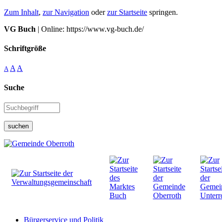
Zum Inhalt
,
zur Navigation
oder
zur Startseite
springen.
VG Buch
| Online: https://www.vg-buch.de/
Schriftgröße
A
A
A
Suche
suchen
Bürgerservice und Politik