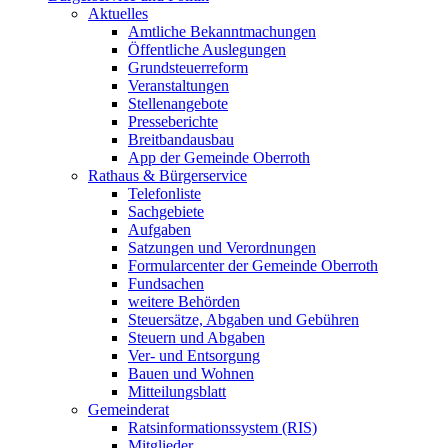
Aktuelles
Amtliche Bekanntmachungen
Öffentliche Auslegungen
Grundsteuerreform
Veranstaltungen
Stellenangebote
Presseberichte
Breitbandausbau
App der Gemeinde Oberroth
Rathaus & Bürgerservice
Telefonliste
Sachgebiete
Aufgaben
Satzungen und Verordnungen
Formularcenter der Gemeinde Oberroth
Fundsachen
weitere Behörden
Steuersätze, Abgaben und Gebühren
Steuern und Abgaben
Ver- und Entsorgung
Bauen und Wohnen
Mitteilungsblatt
Gemeinderat
Ratsinformationssystem (RIS)
Mitglieder