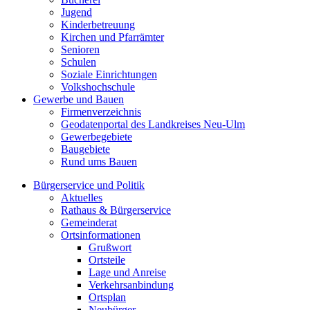
Jugend
Kinderbetreuung
Kirchen und Pfarrämter
Senioren
Schulen
Soziale Einrichtungen
Volkshochschule
Gewerbe und Bauen
Firmenverzeichnis
Geodatenportal des Landkreises Neu-Ulm
Gewerbegebiete
Baugebiete
Rund ums Bauen
Bürgerservice und Politik
Aktuelles
Rathaus & Bürgerservice
Gemeinderat
Ortsinformationen
Grußwort
Ortsteile
Lage und Anreise
Verkehrsanbindung
Ortsplan
Neubürger