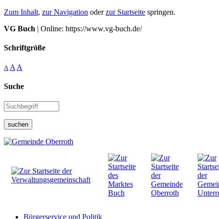
Zum Inhalt
,
zur Navigation
oder
zur Startseite
springen.
VG Buch
| Online: https://www.vg-buch.de/
Schriftgröße
A
A
A
Suche
suchen
Bürgerservice und Politik