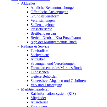
Aktuelles
Amtliche Bekanntmachungen
Öffentliche Auslegungen
Grundsteuerreform
Veranstaltungen
Stellenangebote
Presseberichte
Breitbandausbau
Bericht Neubau Kita Purzelbaum
App der Marktgemeinde Buch
Rathaus & Service
Telefonliste
Sachgebiete
Aufgaben
Satzungen und Verordnungen
Formularcenter des Marktes Buch
Fundsachen
weitere Behörden
Steuersätze, Abgaben und Gebühren
Ver- und Entsorgung
Marktgemeinderat
Ratsinformationssystem (RIS)
Mitglieder
Ausschüsse
Fraktionen