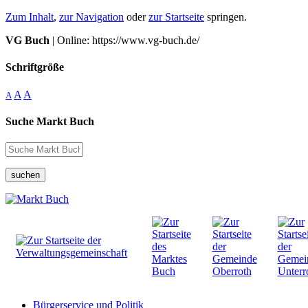
Zum Inhalt
,
zur Navigation
oder
zur Startseite
springen.
VG Buch
| Online: https://www.vg-buch.de/
Schriftgröße
A
A
A
Suche Markt Buch
suchen
Bürgerservice und Politik