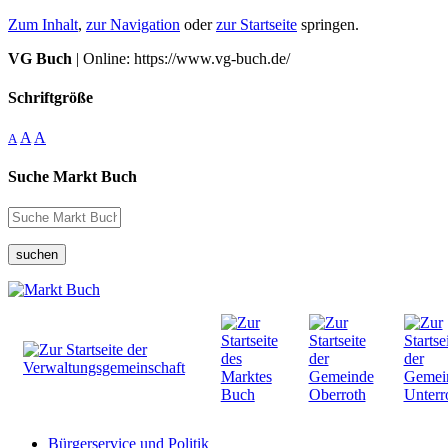
Zum Inhalt
,
zur Navigation
oder
zur Startseite
springen.
VG Buch
| Online: https://www.vg-buch.de/
Schriftgröße
A
A
A
Suche Markt Buch
suchen
Bürgerservice und Politik