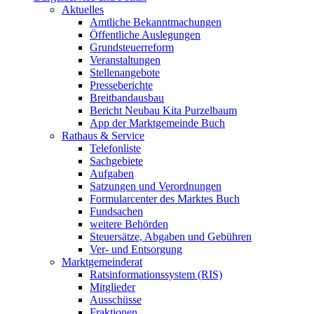
Aktuelles
Amtliche Bekanntmachungen
Öffentliche Auslegungen
Grundsteuerreform
Veranstaltungen
Stellenangebote
Presseberichte
Breitbandausbau
Bericht Neubau Kita Purzelbaum
App der Marktgemeinde Buch
Rathaus & Service
Telefonliste
Sachgebiete
Aufgaben
Satzungen und Verordnungen
Formularcenter des Marktes Buch
Fundsachen
weitere Behörden
Steuersätze, Abgaben und Gebühren
Ver- und Entsorgung
Marktgemeinderat
Ratsinformationssystem (RIS)
Mitglieder
Ausschüsse
Fraktionen