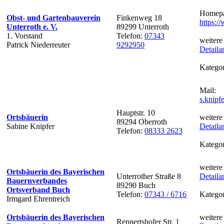
Homepa
Obst- und Gartenbauverein
Finkenweg 18
https:/
Unterroth e. V.
89299 Unterroth
1. Vorstand
Telefon:
07343
weitere
Patrick Niederreuter
9292950
Detaila
Kategor
Mail:
s.knip
Hauptstr. 10
Ortsbäuerin
weitere
89294 Oberroth
Sabine Knipfer
Detaila
Telefon:
08333 2623
Kategor
weitere
Ortsbäuerin des Bayerischen
Unterrother Straße 8
Detaila
Bauernverbandes
89290 Buch
Ortsverband Buch
Telefon:
07343 / 6716
Kategor
Irmgard Ehrentreich
Ortsbäuerin des Bayerischen
weitere
Rennertshofer Str. 1