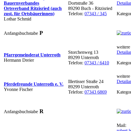
Bauernverbandes
Dortstraße 36
Detaila
Ortsverband Ritzisried (auch
89290 Buch - Ritzisried
zust. für Ortsbäuerinnen)
Telefon:
07343 / 345
Kategor
Lothar Schmid
P
Anfangsbuchstabe
weitere
Storchenweg 13
Detaila
Pfarrgemeinderat Unterroth
89299 Unterroth
Hermann Dreier
Telefon:
07343 / 6410
Kategor
weitere
Illertisser Straße 24
Detaila
Pferdefreunde Unterroth e. V.
89299 Unterroth
Yvonne Fischer
Telefon:
07343 6869
Kategor
R
Anfangsbuchstabe
Mail:
robert.