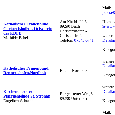
Mail:
peter.
Am Kirchbühl 3
Homepa
Katholischer Frauenbund
89290 Buch-
https://
Christertshofen - Ortsverein
Christertshofen -
des KDFB
Christertshofen
weitere
Mathilde Eckel
Telefon:
07343 6741
Detaila
Kategor
weitere
Detaila
Katholischer Frauenbund
Buch - Nordholz
Rennertshofen/Nordholz
Kategor
weitere
Kirchenchor der
Detaila
Bergenstetter Weg 6
Pfarrgemeinde St. Stephan
89299 Unterroth
Engelbert Schrapp
Kategor
Mail: