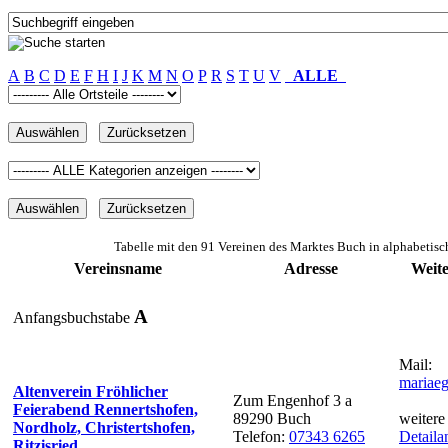
A
B
C
D
E
F
H
I
J
K
M
N
O
P
R
S
T
U
V
ALLE
Tabelle mit den 91 Vereinen des Marktes Buch in alphabetisc
Vereinsname
Adresse
Weit
A
Anfangsbuchstabe
Mail:
mariaeg
Altenverein Fröhlicher
Zum Engenhof 3 a
Feierabend Rennertshofen,
89290 Buch
weitere
Nordholz, Christertshofen,
Telefon:
07343 6265
Detaila
Ritzisried