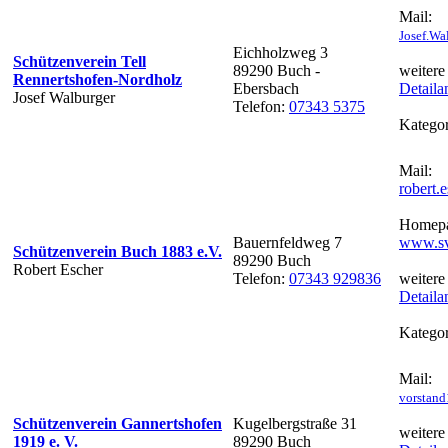
Mail:
Josef.Wa
Eichholzweg 3
Schützenverein Tell
89290 Buch -
weitere
Rennertshofen-Nordholz
Ebersbach
Detaila
Josef Walburger
Telefon:
07343 5375
Kategor
Mail:
robert
Homepa
Bauernfeldweg 7
www.sv
Schützenverein Buch 1883 e.V.
89290 Buch
Robert Escher
Telefon:
07343 929836
weitere
Detaila
Kategor
Mail:
vorstand
Schützenverein Gannertshofen
Kugelbergstraße 31
weitere
1919 e. V.
89290 Buch