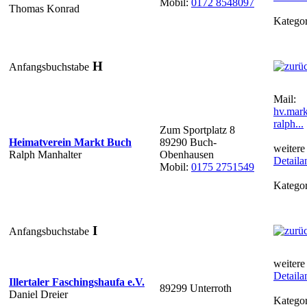
Mobil:
0172 8548097
Thomas Konrad
Kategor
H
Anfangsbuchstabe
Mail:
hv.mar
ralph...
Zum Sportplatz 8
Heimatverein Markt Buch
89290 Buch-
weitere
Ralph Manhalter
Obenhausen
Detaila
Mobil:
0175 2751549
Kategor
I
Anfangsbuchstabe
weitere
Detaila
Illertaler Faschingshaufa e.V.
89299 Unterroth
Daniel Dreier
Kategor