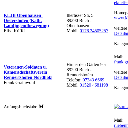
ekueff
Homepa
KLJB Obenhausen-
Illertisser Str. 5
www.kl
Dietershofen (Kath.
89290 Buch -
Landjugendbewegung)
Obenhausen
weitere
Elisa Küffel
Mobil:
0176 24505257
Detaila
Kategor
Mail:
frank.
Hinter den Gärten 9 a
Veteranen-Soldaten u.
89290 Buch -
Kameradschaftsverein
weitere
Rennertshofen
Rennertshofen-Nordholz
Detaila
Telefon:
07343 6669
Frank Grathwohl
Mobil:
01520 4681198
Kategor
M
Anfangsbuchstabe
Mail:
rueben