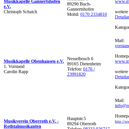
Musikkapelle Gannertshofen
www.mk
89290 Buch-
e.V.
Gannertshofen
Christoph Schaich
weitere
Mobil:
0170 2334810
Detaila
Kategor
Mail:
vorsta
Homepa
Nesselbosch 6
Musikkapelle Obenhausen e.V.
www.mk
89165 Dietenheim
1. Vorstand
Telefon:
0176 /
Carolin Rapp
weitere
23991820
Detaila
Kategor
Mail:
info@ro
Homepa
Hauptstr.5
Musikverein Oberroth e.V. -
http://w
89294 Oberroth
Rothtalmusikanten
Telefon:
08333 926717