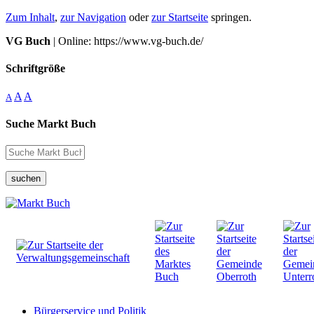
Zum Inhalt
,
zur Navigation
oder
zur Startseite
springen.
VG Buch
| Online: https://www.vg-buch.de/
Schriftgröße
A
A
A
Suche Markt Buch
suchen
Bürgerservice und Politik