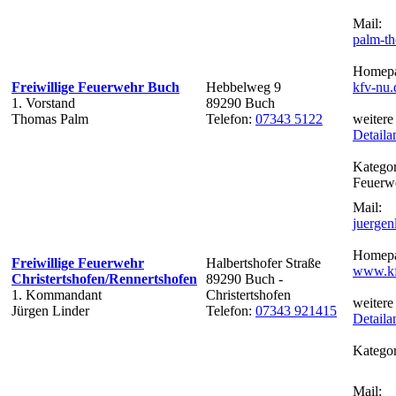
Mail:
palm-t
Homepa
Freiwillige Feuerwehr Buch
Hebbelweg 9
kfv-nu.
1. Vorstand
89290 Buch
Thomas Palm
Telefon:
07343 5122
weitere
Detaila
Kategor
Feuerw
Mail:
juerge
Homepa
Freiwillige Feuerwehr
Halbertshofer Straße
www.kf
Christertshofen/Rennertshofen
89290 Buch -
1. Kommandant
Christertshofen
weitere
Jürgen Linder
Telefon:
07343 921415
Detaila
Kategor
Mail: