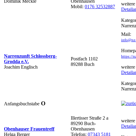
Dominik Meckle
Obenhausen
weitere
Mobil:
0176 32532887
Detaila
Kategor
Narren
Mail:
info@nz-
Homepa
Narrenzunft Schlossberg-
https://
Postfach 1102
Grodda e.V.
89288 Buch
Joachim Englisch
weitere
Detaila
Kategor
Narren
O
Anfangsbuchstabe
Illertisser Straße 2 a
weitere
89290 Buch-
Detaila
Obenhauser Frauentreff
Obenhausen
Helga Berger
Telefon:
07343 5181