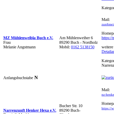
Kategor
Mail:
zunftme
Homepa
MZ Mühlenweibla Buch e.V.
Am Mühlenweiher 6
https:/
Frau
89290 Buch - Nordholz
Melanie Angstmann
Mobil:
0162 5138150
weitere
Detaila
Kategor
Narren
N
Anfangsbuchstabe
Mail:
nz-henke
Homepa
Bucher Str. 10
https://
Narrenzunft Henker Hexa e.V.
89290 Buch-