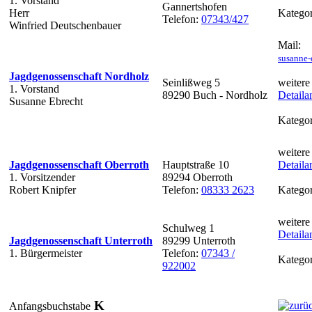
1. Vorstand
Gannertshofen
Herr
Kategor
Telefon:
07343/427
Winfried Deutschenbauer
Mail:
susanne-
Jagdgenossenschaft Nordholz
Seinlißweg 5
weitere
1. Vorstand
89290 Buch - Nordholz
Detaila
Susanne Ebrecht
Kategor
weitere
Jagdgenossenschaft Oberroth
Hauptstraße 10
Detaila
1. Vorsitzender
89294 Oberroth
Robert Knipfer
Telefon:
08333 2623
Kategor
weitere
Schulweg 1
Detaila
Jagdgenossenschaft Unterroth
89299 Unterroth
1. Bürgermeister
Telefon:
07343 /
Kategor
922002
K
Anfangsbuchstabe