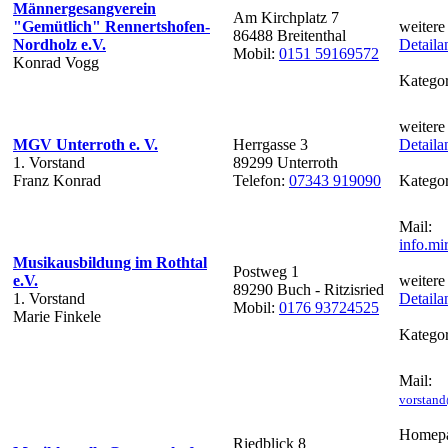
Männergesangverein
Am Kirchplatz 7
"Gemütlich" Rennertshofen-
weitere
86488 Breitenthal
Nordholz e.V.
Detaila
Mobil:
0151 59169572
Konrad Vogg
Kategor
weitere
MGV Unterroth e. V.
Herrgasse 3
Detaila
1. Vorstand
89299 Unterroth
Franz Konrad
Telefon:
07343 919090
Kategor
Mail:
info.m
Musikausbildung im Rothtal
Postweg 1
e.V.
weitere
89290 Buch - Ritzisried
1. Vorstand
Detaila
Mobil:
0176 93724525
Marie Finkele
Kategor
Mail:
vorstan
Homepa
Riedblick 8