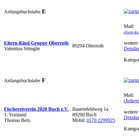
E
Anfangsbuchstabe
Mail:
eltern-k
Eltern-Kind-Gruppe Oberroth
weitere
89294 Oberroth
Valentina Stringile
Detaila
Kategor
F
Anfangsbuchstabe
Mail:
chrike
Fischereiverein 2020 Buch e.V.
Bauernfeldweg 1a
weitere
1. Vorstand
89290 Buch
Detaila
Thomas Betz
Mobil:
0170 2299925
Kategor