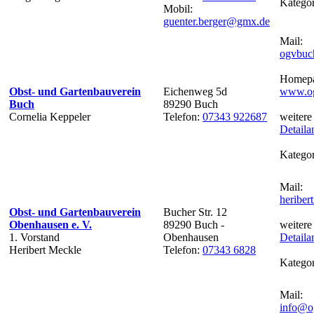
Kategor
Mobil:
guenter.berger@gmx.de
Mail:
ogvbuc
Homepa
Obst- und Gartenbauverein
Eichenweg 5d
www.og
Buch
89290 Buch
Cornelia Keppeler
Telefon:
07343 922687
weitere
Detaila
Kategor
Mail:
heribe
Obst- und Gartenbauverein
Bucher Str. 12
Obenhausen e. V.
89290 Buch -
weitere
1. Vorstand
Obenhausen
Detaila
Heribert Meckle
Telefon:
07343 6828
Kategor
Mail:
info@og