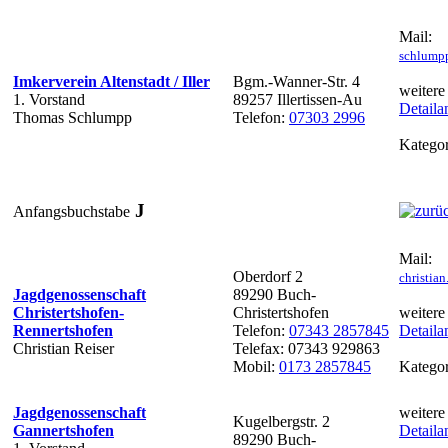
Mail:
schlump
Imkerverein Altenstadt / Iller
Bgm.-Wanner-Str. 4
weitere
1. Vorstand
89257 Illertissen-Au
Detaila
Thomas Schlumpp
Telefon:
07303 2996
Kategor
J
Anfangsbuchstabe
Mail:
Oberdorf 2
christia
Jagdgenossenschaft
89290 Buch-
Christertshofen-
Christertshofen
weitere
Rennertshofen
Telefon:
07343 2857845
Detaila
Christian Reiser
Telefax: 07343 929863
Mobil:
0173 2857845
Kategor
Jagdgenossenschaft
weitere
Kugelbergstr. 2
Gannertshofen
Detaila
89290 Buch-