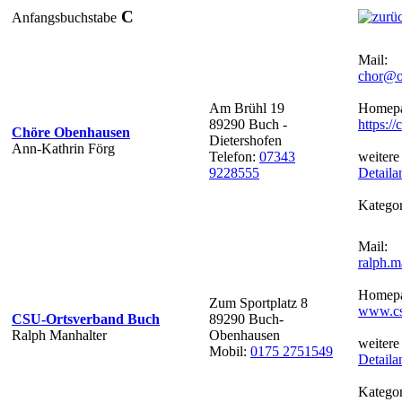
C
Anfangsbuchstabe
Mail:
chor@o
Am Brühl 19
Homepa
89290 Buch -
https:/
Chöre Obenhausen
Dietershofen
Ann-Kathrin Förg
Telefon:
07343
weitere
9228555
Detaila
Kategor
Mail:
ralph.
Homepa
Zum Sportplatz 8
www.cs
CSU-Ortsverband Buch
89290 Buch-
Ralph Manhalter
Obenhausen
weitere
Mobil:
0175 2751549
Detaila
Kategor