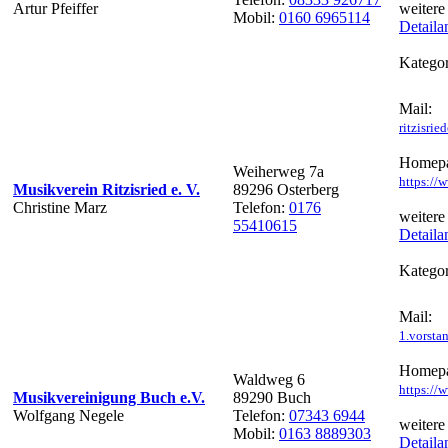
Artur Pfeiffer
weitere
Mobil:
0160 6965114
Detaila
Kategor
Mail:
ritzisri
Homepa
Weiherweg 7a
https://
Musikverein Ritzisried e. V.
89296 Osterberg
Christine Marz
Telefon:
0176
weitere
55410615
Detaila
Kategor
Mail:
1.vorst
Homepa
Waldweg 6
https://
Musikvereinigung Buch e.V.
89290 Buch
Wolfgang Negele
Telefon:
07343 6944
weitere
Mobil:
0163 8889303
Detaila