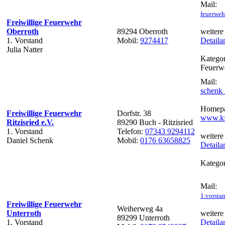
Mail:
feuerweh
Freiwillige Feuerwehr
Oberroth
89294 Oberroth
weitere
1. Vorstand
Mobil:
9274417
Detaila
Julia Natter
Kategor
Feuerw
Mail:
schenk
Homepa
Freiwillige Feuerwehr
Dorfstr. 38
www.kf
Ritzisried e.V.
89290 Buch - Ritzisried
1. Vorstand
Telefon:
07343 9294112
weitere
Daniel Schenk
Mobil:
0176 63658825
Detaila
Kategor
Mail:
1.vorsta
Freiwillige Feuerwehr
Weiherweg 4a
Unterroth
weitere
89299 Unterroth
1. Vorstand
Detaila