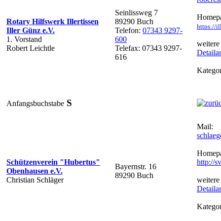
Seinlissweg 7
Homepa
Rotary Hilfswerk Illertissen
89290 Buch
https://i
Iller Günz e.V.
Telefon:
07343 9297-
1. Vorstand
600
weitere
Robert Leichtle
Telefax: 07343 9297-
Detaila
616
Kategor
S
Anfangsbuchstabe
Mail:
schlaeg
Homepa
Schützenverein "Hubertus"
http://
Bayernstr. 16
Obenhausen e.V.
89290 Buch
Christian Schläger
weitere
Detaila
Kategor