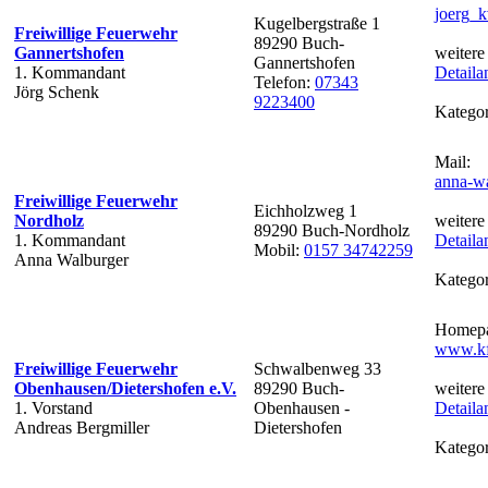
joerg_
Kugelbergstraße 1
Freiwillige Feuerwehr
89290 Buch-
Gannertshofen
weitere
Gannertshofen
1. Kommandant
Detaila
Telefon:
07343
Jörg Schenk
9223400
Kategor
Mail:
anna-wa
Freiwillige Feuerwehr
Eichholzweg 1
Nordholz
weitere
89290 Buch-Nordholz
1. Kommandant
Detaila
Mobil:
0157 34742259
Anna Walburger
Kategor
Homepa
www.kf
Freiwillige Feuerwehr
Schwalbenweg 33
Obenhausen/Dietershofen e.V.
89290 Buch-
weitere
1. Vorstand
Obenhausen -
Detaila
Andreas Bergmiller
Dietershofen
Kategor