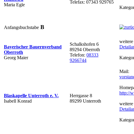
Telefax: 07343 929765
Maria Egle
Kategor
B
Anfangsbuchstabe
weitere
Schalkshofen 6
Bayerischer Bauernverband
Detaila
89294 Oberroth
Oberroth
Telefon:
08333
Georg Maier
Kategor
9266744
Mail:
vorstan
Homepa
http://
Blaskapelle Unterroth e. V.
Herrgasse 8
Isabell Konrad
89299 Unterroth
weitere
Detaila
Kategor