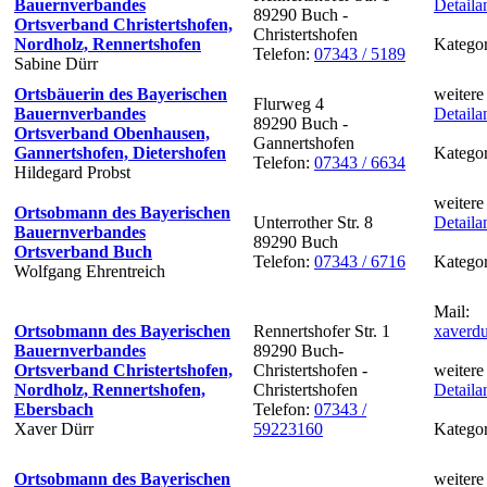
Bauernverbandes
Detaila
89290 Buch -
Ortsverband Christertshofen,
Christertshofen
Nordholz, Rennertshofen
Kategor
Telefon:
07343 / 5189
Sabine Dürr
Ortsbäuerin des Bayerischen
weitere
Flurweg 4
Bauernverbandes
Detaila
89290 Buch -
Ortsverband Obenhausen,
Gannertshofen
Gannertshofen, Dietershofen
Kategor
Telefon:
07343 / 6634
Hildegard Probst
weitere
Ortsobmann des Bayerischen
Unterrother Str. 8
Detaila
Bauernverbandes
89290 Buch
Ortsverband Buch
Telefon:
07343 / 6716
Kategor
Wolfgang Ehrentreich
Mail:
Ortsobmann des Bayerischen
Rennertshofer Str. 1
xaverdu
Bauernverbandes
89290 Buch-
Ortsverband Christertshofen,
Christertshofen -
weitere
Nordholz, Rennertshofen,
Christertshofen
Detaila
Ebersbach
Telefon:
07343 /
Xaver Dürr
59223160
Kategor
Ortsobmann des Bayerischen
weitere