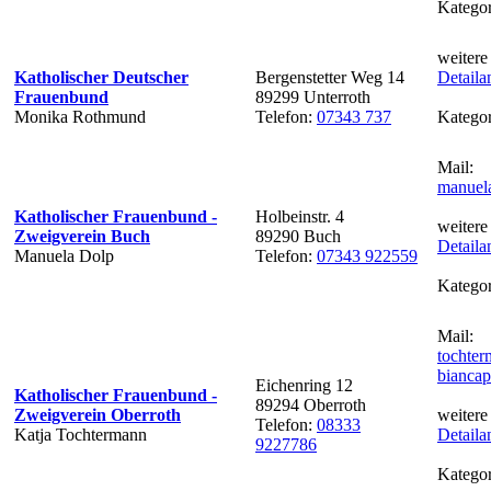
Kategor
weitere
Katholischer Deutscher
Bergenstetter Weg 14
Detaila
Frauenbund
89299 Unterroth
Monika Rothmund
Telefon:
07343 737
Kategor
Mail:
manuel
Katholischer Frauenbund -
Holbeinstr. 4
weitere
Zweigverein Buch
89290 Buch
Detaila
Manuela Dolp
Telefon:
07343 922559
Kategor
Mail:
tochte
biancap
Eichenring 12
Katholischer Frauenbund -
89294 Oberroth
Zweigverein Oberroth
weitere
Telefon:
08333
Katja Tochtermann
Detaila
9227786
Kategor