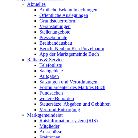
Aktuelles
Amtliche Bekanntmachungen
Öffentliche Auslegungen
Grundsteuerreform
Veranstaltungen
Stellenangebote
Presseberichte
Breitbandausbau
Bericht Neubau Kita Purzelbaum
App der Marktgemeinde Buch
Rathaus & Service
Telefonliste
Sachgebiete
Aufgaben
Satzungen und Verordnungen
Formularcenter des Marktes Buch
Fundsachen
weitere Behörden
Steuersätze, Abgaben und Gebühren
Ver- und Entsorgung
Marktgemeinderat
Ratsinformationssystem (RIS)
Mitglieder
Ausschüsse
Fraktionen