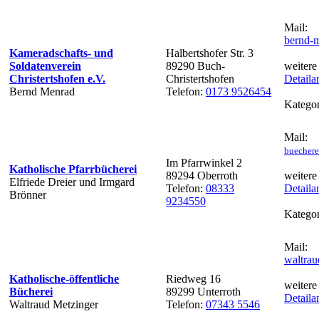
Mail:
bernd-
Kameradschafts- und
Halbertshofer Str. 3
Soldatenverein
89290 Buch-
weitere
Christertshofen e.V.
Christertshofen
Detaila
Bernd Menrad
Telefon:
0173 9526454
Kategor
Mail:
buechere
Im Pfarrwinkel 2
Katholische Pfarrbücherei
89294 Oberroth
weitere
Elfriede Dreier und Irmgard
Telefon:
08333
Detaila
Brönner
9234550
Kategor
Mail:
waltra
Katholische-öffentliche
Riedweg 16
weitere
Bücherei
89299 Unterroth
Detaila
Waltraud Metzinger
Telefon:
07343 5546