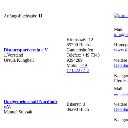
D
Anfangsbuchstabe
Mail:
info@dd
Kirchstraße 12
89290 Buch -
Homepa
Distanzsportverein e.V.
Gannertshofen
www.dd
1.Vorstand
Telefax: +49 7343
Ursula Klingbeil
9294289
weitere
Mobil:
+49
Detaila
1714227212
Kategor
Pferdes
Mail:
manuels
Dorfgemeinschaft Nordholz
Biberstr. 3
weitere
e.V.
89290 Buch
Detaila
Manuel Stussak
Kategor