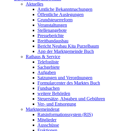
Aktuelles
Amtliche Bekanntmachungen
Öffentliche Auslegungen
Grundsteuerreform
Veranstaltungen
Stellenangebote
Presseberichte
Breitbandausbau
Bericht Neubau Kita Purzelbaum
App der Marktgemeinde Buch
Rathaus & Service
Telefonliste
Sachgebiete
Aufgaben
Satzungen und Verordnungen
Formularcenter des Marktes Buch
Fundsachen
weitere Behörden
Steuersätze, Abgaben und Gebühren
Ver- und Entsorgung
Marktgemeinderat
Ratsinformationssystem (RIS)
Mitglieder
Ausschüsse
Fraktionen