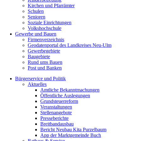
Kirchen und Pfarrämter
Schulen
Senioren
Soziale Einrichtungen
Volkshochschule
Gewerbe und Bauen
Firmenverzeichnis
Geodatenportal des Landkreises Neu-Ulm
Gewerbegebiete
Baugebiete
Rund ums Bauen
Post und Banken
Bürgerservice und Politik
Aktuelles
Amtliche Bekanntmachungen
Öffentliche Auslegungen
Grundsteuerreform
Veranstaltungen
Stellenangebote
Presseberichte
Breitbandausbau
Bericht Neubau Kita Purzelbaum
App der Marktgemeinde Buch
Rathaus & Service