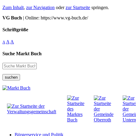
Zum Inhalt
,
zur Navigation
oder
zur Startseite
springen.
VG Buch
| Online: https://www.vg-buch.de/
Schriftgröße
A
A
A
Suche Markt Buch
suchen
Bürgerservice und Politik