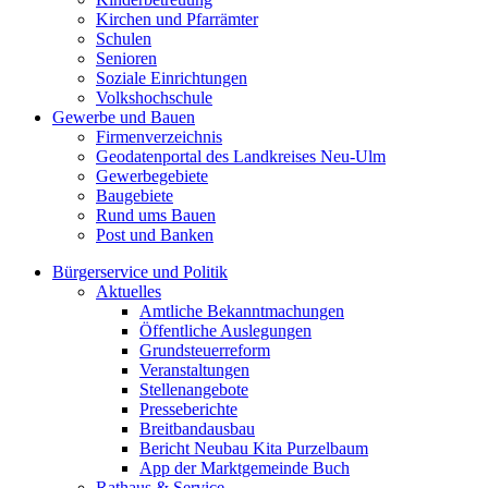
Kirchen und Pfarrämter
Schulen
Senioren
Soziale Einrichtungen
Volkshochschule
Gewerbe und Bauen
Firmenverzeichnis
Geodatenportal des Landkreises Neu-Ulm
Gewerbegebiete
Baugebiete
Rund ums Bauen
Post und Banken
Bürgerservice und Politik
Aktuelles
Amtliche Bekanntmachungen
Öffentliche Auslegungen
Grundsteuerreform
Veranstaltungen
Stellenangebote
Presseberichte
Breitbandausbau
Bericht Neubau Kita Purzelbaum
App der Marktgemeinde Buch
Rathaus & Service