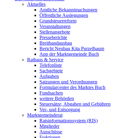
Aktuelles
Amtliche Bekanntmachungen
Öffentliche Auslegungen
Grundsteuerreform
Veranstaltungen
Stellenangebote
Presseberichte
Breitbandausbau
Bericht Neubau Kita Purzelbaum
App der Marktgemeinde Buch
Rathaus & Service
Telefonliste
Sachgebiete
Aufgaben
Satzungen und Verordnungen
Formularcenter des Marktes Buch
Fundsachen
weitere Behörden
Steuersätze, Abgaben und Gebühren
Ver- und Entsorgung
Marktgemeinderat
Ratsinformationssystem (RIS)
Mitglieder
Ausschüsse
Fraktionen