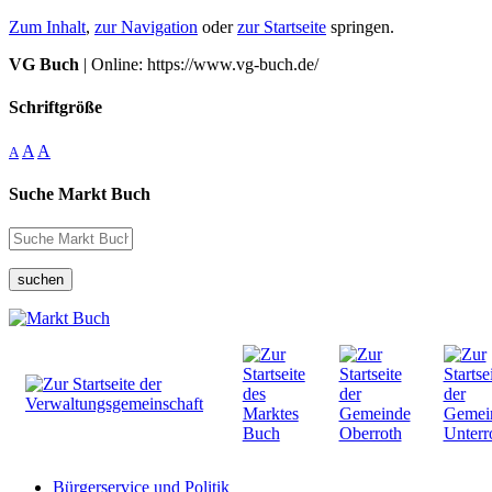
Zum Inhalt
,
zur Navigation
oder
zur Startseite
springen.
VG Buch
| Online: https://www.vg-buch.de/
Schriftgröße
A
A
A
Suche Markt Buch
suchen
Bürgerservice und Politik