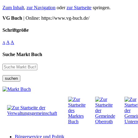
Zum Inhalt
,
zur Navigation
oder
zur Startseite
springen.
VG Buch
| Online: https://www.vg-buch.de/
Schriftgröße
A
A
A
Suche Markt Buch
suchen
Bürgerservice und Politik