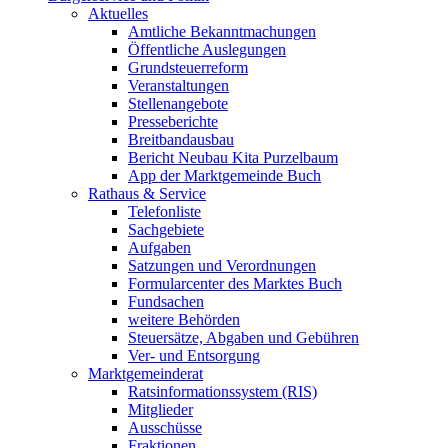
Aktuelles
Amtliche Bekanntmachungen
Öffentliche Auslegungen
Grundsteuerreform
Veranstaltungen
Stellenangebote
Presseberichte
Breitbandausbau
Bericht Neubau Kita Purzelbaum
App der Marktgemeinde Buch
Rathaus & Service
Telefonliste
Sachgebiete
Aufgaben
Satzungen und Verordnungen
Formularcenter des Marktes Buch
Fundsachen
weitere Behörden
Steuersätze, Abgaben und Gebühren
Ver- und Entsorgung
Marktgemeinderat
Ratsinformationssystem (RIS)
Mitglieder
Ausschüsse
Fraktionen