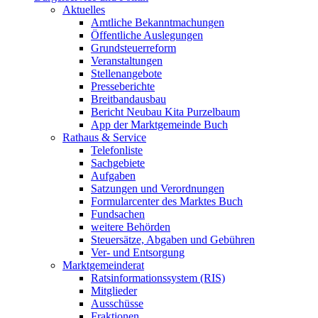
Aktuelles
Amtliche Bekanntmachungen
Öffentliche Auslegungen
Grundsteuerreform
Veranstaltungen
Stellenangebote
Presseberichte
Breitbandausbau
Bericht Neubau Kita Purzelbaum
App der Marktgemeinde Buch
Rathaus & Service
Telefonliste
Sachgebiete
Aufgaben
Satzungen und Verordnungen
Formularcenter des Marktes Buch
Fundsachen
weitere Behörden
Steuersätze, Abgaben und Gebühren
Ver- und Entsorgung
Marktgemeinderat
Ratsinformationssystem (RIS)
Mitglieder
Ausschüsse
Fraktionen