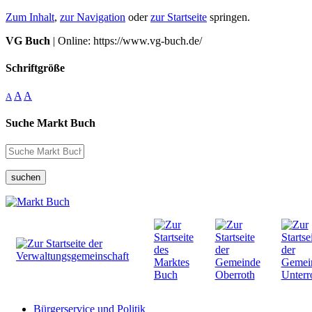
Zum Inhalt
,
zur Navigation
oder
zur Startseite
springen.
VG Buch
| Online: https://www.vg-buch.de/
Schriftgröße
A
A
A
Suche Markt Buch
suchen
Bürgerservice und Politik