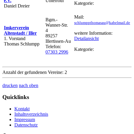
e.V.
Unterroth
Kategorie:
Daniel Dreier
Mail:
Bgm.-
schlumppthomasau@kabelmail.de
Wanner-Str.
Imkerverein
4
Altenstadt / Iller
weitere Information:
89257
1. Vorstand
Detailansicht
Illertissen-Au
Thomas Schlumpp
Telefon:
Kategorie:
07303 2996
Anzahl der gefundenen Vereine: 2
drucken
nach oben
Quicklinks
Kontakt
Inhaltsverzeichnis
Impressum
Datenschutz