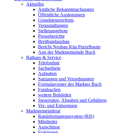
Aktuelles
Amtliche Bekanntmachungen
Öffentliche Auslegungen
Grundsteuerreform
Veranstaltungen
Stellenangebote
Presseberichte
Breitbandausbau
Bericht Neubau Kita Purzelbaum
App der Marktgemeinde Buch
Rathaus & Service
Telefonliste
Sachgebiete
Aufgaben
Satzungen und Verordnungen
Formularcenter des Marktes Buch
Fundsachen
weitere Behörden
Steuersätze, Abgaben und Gebühren
Ver- und Entsorgung
Marktgemeinderat
Ratsinformationssystem (RIS)
Mitglieder
Ausschüsse
Fraktionen