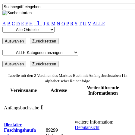
I
A
B
C
D
E
F
H
J
K
M
N
O
P
R
S
T
U
V
ALLE
Tabelle mit den 2 Vereinen des Marktes Buch mit Anfangsbuchstaben
I
in
alphabetischer Reihenfolge
Weiterführende
Vereinsname
Adresse
Informationen
I
Anfangsbuchstabe
weitere Information:
Illertaler
Detailansicht
Faschingshaufa
89299