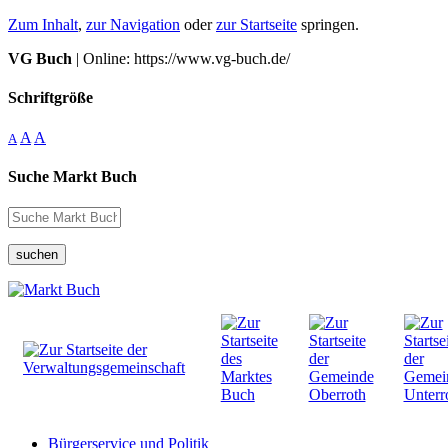
Zum Inhalt
,
zur Navigation
oder
zur Startseite
springen.
VG Buch
| Online: https://www.vg-buch.de/
Schriftgröße
A
A
A
Suche Markt Buch
suchen
Bürgerservice und Politik